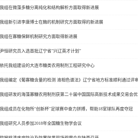
我组在微藻多糖分离纯化和结构解析方面取得新进展
我组新引进李唐博士在酶的机制研究方面取得的新进展
我组在寡糖保鲜机制研究方面取得新进展
尹恒研究员入选首批辽宁省”兴辽英才计划”
依托我组建设的大连市糖类农用制剂工程研究中心
我组编定《葡寡糖含量的检测 液相色谱法》辽宁省地方标准顺利通过评
我组研发的海藻寡糖农用制剂获第二十届中国国际高新技术成果交易会优
我组成员在化物所“创新杯”足球赛中奋力拼搏，帮助18室球队再度夺冠
我组研究人员参加2018年全国糖生物学会议
猕猴桃溃疡病防治及防寒效果现场观摩会在陕西召开